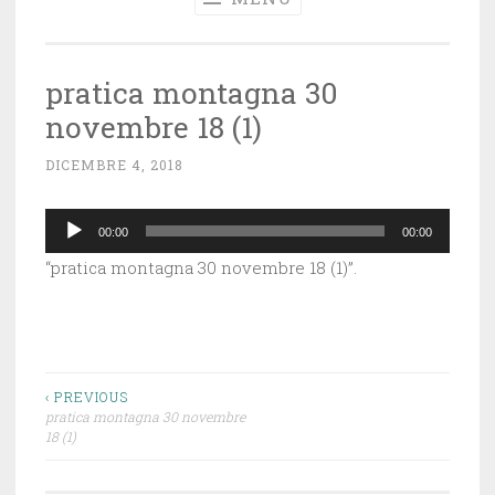
pratica montagna 30
novembre 18 (1)
DICEMBRE 4, 2018
~
A
Audio
D
00:00
00:00
M
Player
“pratica montagna 30 novembre 18 (1)”.
I
N
Navigazione
‹ PREVIOUS
pratica montagna 30 novembre
articoli
18 (1)