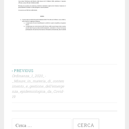
Navigazione
‹ PREVIOUS
Ordinanza_1_2020_-
articoli
_Misure_in_materia_di_conten
imento_e_gestione_dell’emerge
nza_epidemiologica_da_Covid-
19
Ricerca