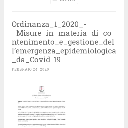
Ordinanza_1_2020_-
_Misure_in_materia_di_co
ntenimento_e_gestione_del
l’emergenza_epidemiologica
_da_Covid-19
FEBBRAIO 24, 2020
~
A
D
M
I
N