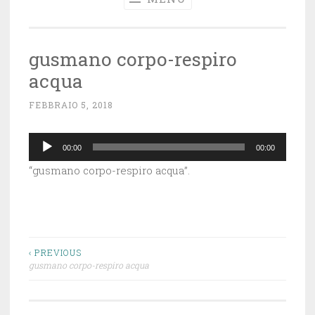
gusmano corpo-respiro
acqua
FEBBRAIO 5, 2018
~
A
Audio
D
00:00
00:00
M
Player
“gusmano corpo-respiro acqua”.
I
N
Navigazione
‹ PREVIOUS
gusmano corpo-respiro acqua
articoli