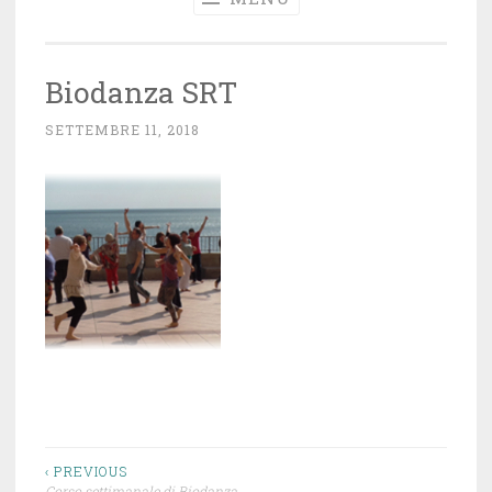
Biodanza SRT
SETTEMBRE 11, 2018
~
A
D
M
I
N
Navigazione
‹ PREVIOUS
Corso settimanale di Biodanza