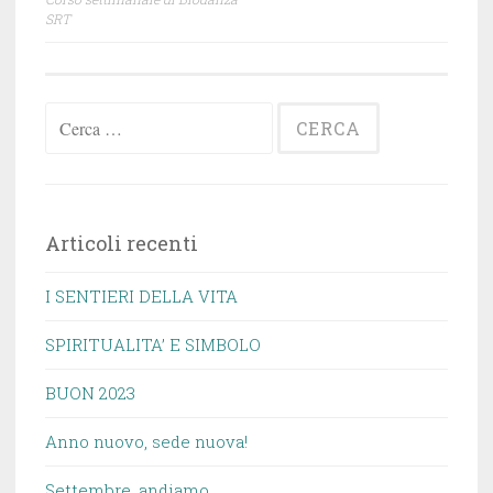
articoli
SRT
Ricerca
per:
Articoli recenti
I SENTIERI DELLA VITA
SPIRITUALITA’ E SIMBOLO
BUON 2023
Anno nuovo, sede nuova!
Settembre, andiamo.