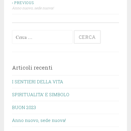
Navigazione
‹ PREVIOUS
Anno nuovo, sede nuova!
articoli
Ricerca
per:
Articoli recenti
I SENTIERI DELLA VITA
SPIRITUALITA’ E SIMBOLO
BUON 2023
Anno nuovo, sede nuova!