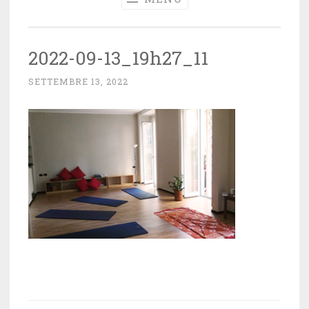
2022-09-13_19h27_11
SETTEMBRE 13, 2022
~
A
D
M
I
N